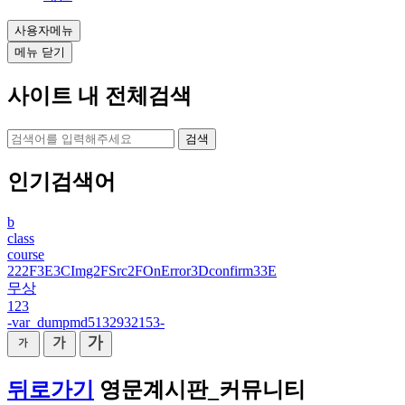
사용자메뉴
메뉴 닫기
사이트 내 전체검색
검색
인기검색어
b
class
course
222F3E3CImg2FSrc2FOnError3Dconfirm33E
무상
123
-var_dumpmd5132932153-
뒤로가기
영문계시판_커뮤니티