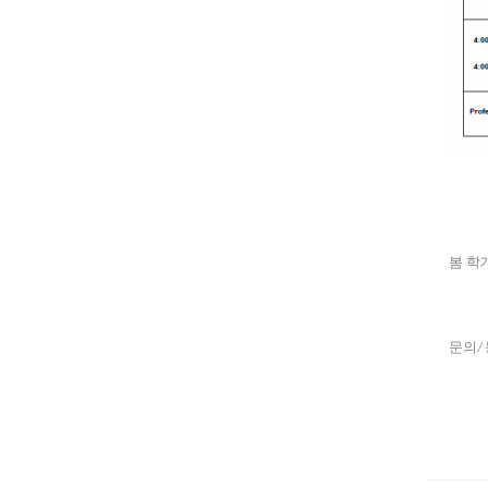
봄 학
문의/