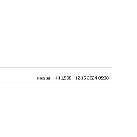
master
Hit 1,508
12-16-2024 05:38