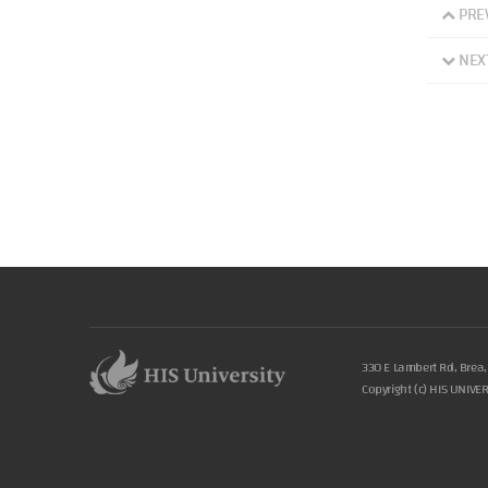
PRE
NEX
330 E Lambert Rd, Brea
Copyright (c) HIS UNIVE