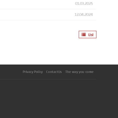
01.03.2025
12.04.2024
List
Privacy Policy
ContactUs
The way you come