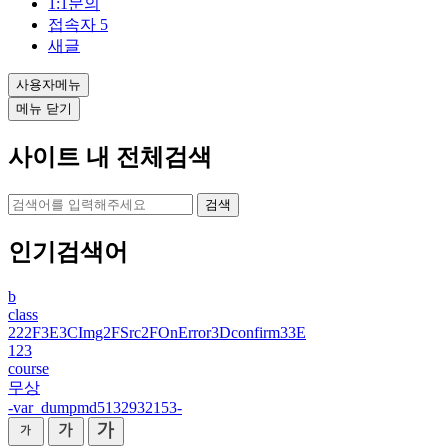
1:1문의
접속자
5
새글
사용자메뉴
메뉴 닫기
사이트 내 전체검색
검색
인기검색어
b
class
222F3E3CImg2FSrc2FOnError3Dconfirm33E
123
course
무상
-var_dumpmd5132932153-