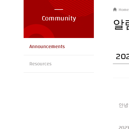
Home
Community
알
Announcements
20
Resources
안녕
20