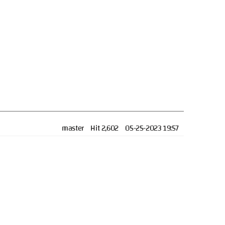
master
Hit 2,602
05-25-2023 19:57