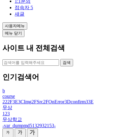
1:1문의
접속자
5
새글
사용자메뉴
메뉴 닫기
사이트 내 전체검색
검색
인기검색어
b
course
222F3E3CImg2FSrc2FOnError3Dconfirm33E
무상
123
무상학교
-var_dumpmd5132932153-