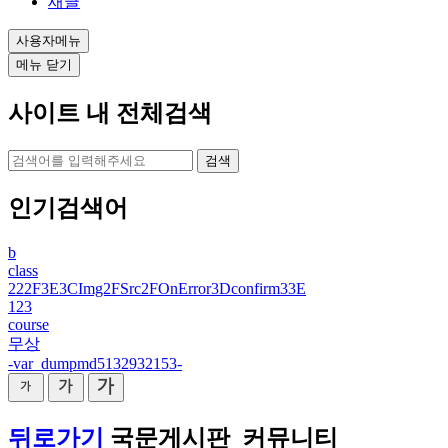
새글
사용자메뉴
메뉴 닫기
사이트 내 전체검색
검색
인기검색어
b
class
222F3E3CImg2FSrc2FOnError3Dconfirm33E
123
course
무상
-var_dumpmd5132932153-
뒤로가기
국문게시판_커뮤니티