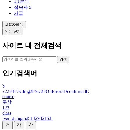
1:1문의
접속자
5
새글
사용자메뉴
메뉴 닫기
사이트 내 전체검색
검색
인기검색어
b
222F3E3CImg2FSrc2FOnError3Dconfirm33E
course
무상
123
class
-var_dumpmd5132932153-