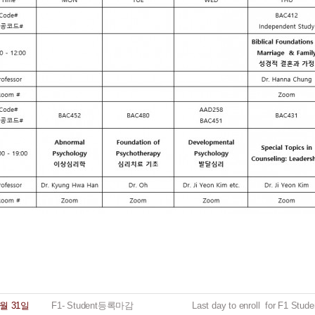
월
31
일
F1- Student
등록마감
Last day to enroll for F1 Studen