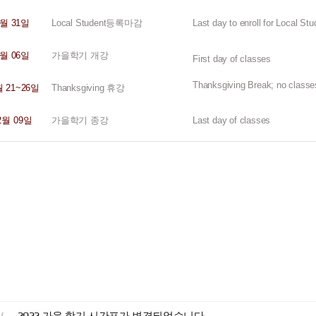
월
31
일
Local Student
등록마감
Last day to enroll for Local Stud
월
06
일
가을학기
개강
First day of classes
Thanksgiving Break; no classe
월
21~26
일
Thanksgiving
휴강
2
월
09
일
가을학기
종강
Last day of classes