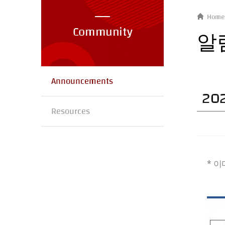
Home
Community
알
Announcements
20
Resources
* 