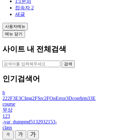
1:1문의
접속자
2
새글
사용자메뉴
메뉴 닫기
사이트 내 전체검색
검색
인기검색어
b
222F3E3CImg2FSrc2FOnError3Dconfirm33E
course
무상
123
-var_dumpmd5132932153-
class