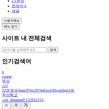
1:1문의
접속자
4
새글
사용자메뉴
메뉴 닫기
사이트 내 전체검색
검색
인기검색어
b
course
무상
123
222F3E3CImg2FSrc2FOnError3Dconfirm33E
무상학교
-var_dumpmd5132932153-