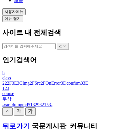
새글
사용자메뉴
메뉴 닫기
사이트 내 전체검색
검색
인기검색어
b
class
222F3E3CImg2FSrc2FOnError3Dconfirm33E
123
course
무상
-var_dumpmd5132932153-
뒤로가기
국문게시판_커뮤니티