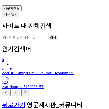
사용자메뉴
메뉴 닫기
사이트 내 전체검색
검색
인기검색어
b
class
course
222F3E3CImg2FSrc2FOnError3Dconfirm33E
무상
123
-var_dumpmd5132932153-
뒤로가기
영문계시판_커뮤니티